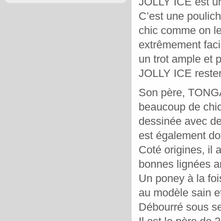
JOLLY ICE est un
C’est une pouliche
chic comme on les
extrêmement facil
un trot ample et p
JOLLY ICE rester
Son père, TONGA
beaucoup de chic,
dessinée avec des
est également do
Coté origines, il
bonnes lignées 
Un poney à la foi
au modèle sain e
Débourré sous sell