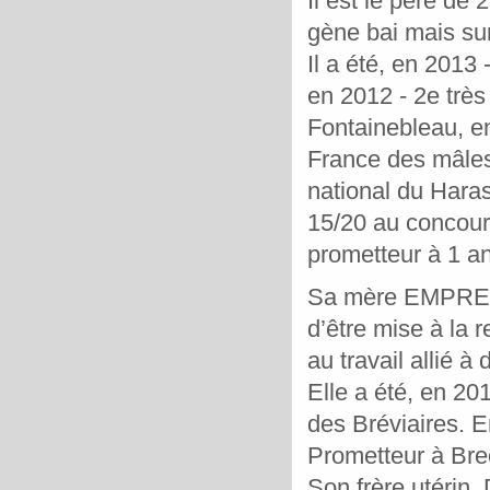
Il est le père de
gène bai mais sur
Il a été, en 2013
en 2012 - 2e très
Fontainebleau, e
France des mâles
national du Hara
15/20 au concour
prometteur à 1 a
Sa mère EMPRESS
d’être mise à la r
au travail allié à
Elle a été, en 20
des Bréviaires. 
Prometteur à Bre
Son frère utéri