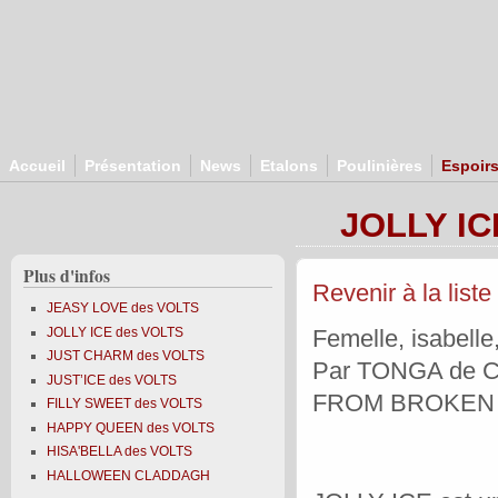
Aller au contenu principal
Accueil
Présentation
News
Etalons
Poulinières
Espoir
JOLLY IC
Plus d'infos
Revenir à la liste
JEASY LOVE des VOLTS
JOLLY ICE des VOLTS
Femelle, isabelle
JUST CHARM des VOLTS
Par TONGA de 
JUST’ICE des VOLTS
FROM BROKEN
FILLY SWEET des VOLTS
HAPPY QUEEN des VOLTS
HISA'BELLA des VOLTS
HALLOWEEN CLADDAGH