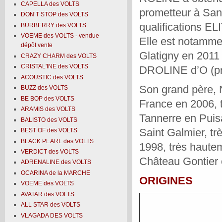
CAPELLA des VOLTS
prometteur à San
DON’T STOP des VOLTS
qualifications E
BURBERRY des VOLTS
VOEME des VOLTS - vendue
Elle est notamm
dépôt vente
Glatigny en 2011 
CRAZY CHARM des VOLTS
CRISTAL'INE des VOLTS
DROLINE d’O (pr
ACOUSTIC des VOLTS
Son grand père,
BUZZ des VOLTS
BE BOP des VOLTS
France en 2006, t
ARAMIS des VOLTS
Tannerre en Puisa
BALISTO des VOLTS
Saint Galmier, tr
BEST OF des VOLTS
BLACK PEARL des VOLTS
1998, très hautem
VERDICT des VOLTS
Château Gontier 
ADRENALINE des VOLTS
OCARINA de la MARCHE
ORIGINES
VOEME des VOLTS
AVATAR des VOLTS
ALL STAR des VOLTS
VLAGADA DES VOLTS