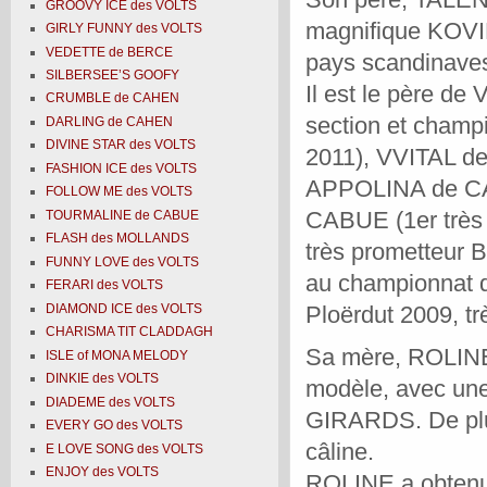
GROOVY ICE des VOLTS
magnifique KOVI
GIRLY FUNNY des VOLTS
VEDETTE de BERCE
pays scandinav
SILBERSEE’S GOOFY
Il est le père d
CRUMBLE de CAHEN
section et champ
DARLING de CAHEN
DIVINE STAR des VOLTS
2011), VVITAL de
FASHION ICE des VOLTS
APPOLINA de CAB
FOLLOW ME des VOLTS
CABUE (1er très
TOURMALINE de CABUE
FLASH des MOLLANDS
très prometteur 
FUNNY LOVE des VOLTS
au championnat 
FERARI des VOLTS
DIAMOND ICE des VOLTS
Ploërdut 2009, t
CHARISMA TIT CLADDAGH
Sa mère, ROLINE d
ISLE of MONA MELODY
DINKIE des VOLTS
modèle, avec une 
DIADEME des VOLTS
GIRARDS. De plus
EVERY GO des VOLTS
câline.
E LOVE SONG des VOLTS
ENJOY des VOLTS
ROLINE a obtenu l