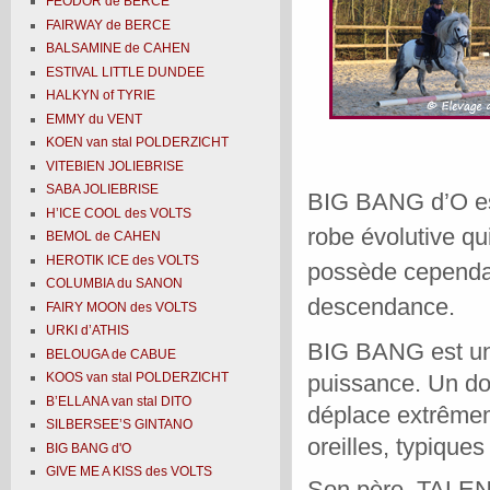
FEODOR de BERCE
FAIRWAY de BERCE
BALSAMINE de CAHEN
ESTIVAL LITTLE DUNDEE
HALKYN of TYRIE
EMMY du VENT
KOEN van stal POLDERZICHT
VITEBIEN JOLIEBRISE
SABA JOLIEBRISE
BIG BANG d’O est 
H’ICE COOL des VOLTS
robe évolutive qu
BEMOL de CAHEN
HEROTIK ICE des VOLTS
possède cependan
COLUMBIA du SANON
descendance.
FAIRY MOON des VOLTS
URKI d’ATHIS
BIG BANG est un 
BELOUGA de CABUE
puissance. Un do
KOOS van stal POLDERZICHT
B’ELLANA van stal DITO
déplace extrêmeme
SILBERSEE’S GINTANO
oreilles, typique
BIG BANG d'O
GIVE ME A KISS des VOLTS
Son père, TALEN