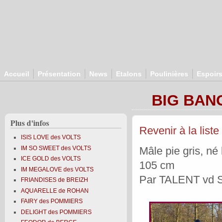
Aller au contenu principal
Accueil
Présentation
News
Etalons
Poulinières
Espoir
BIG BANG
Plus d'infos
Revenir à la liste
ISIS LOVE des VOLTS
IM SO SWEET des VOLTS
Mâle pie gris, né
ICE GOLD des VOLTS
105 cm
IM MEGALOVE des VOLTS
Par TALENT vd 
FRIANDISES de BREIZH
AQUARELLE de ROHAN
FAIRY des POMMIERS
DELIGHT des POMMIERS