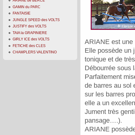
ARIANE de BERCE
GAMIN du PARC
FANTAISIE
JUNGLE SPEED des VOLTS
JUSTIFY des VOLTS
TAIA la GRAPINIERE
GIRLY ICE des VOLTS
ARIANE est une b
FETICHE des CLES
Elle possède un j
CHAMPLERS VALENTINO
tonique et de trè
Débourrée sous la 
Parfaitement mise
de barres au sol e
sur les barres pr
elle a un excelle
Jument très genti
pansage….).
ARIANE possède d