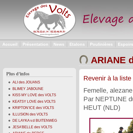
Aller au contenu principal
Accueil
Présentation
News
Etalons
Poulinières
Espoir
ARIANE 
Plus d'infos
Revenir à la liste
ALI des JOUANS
BLIMEY JABOUNE
Femelle, alezane 
KISS MY LOVE des VOLTS
Par NEPTUNE d
KEATSY LOVE des VOLTS
HEUT (NLD)
KRIPTON’ICE des VOLTS
ILLUSION des VOLTS
DE LAYKA v.d BUITENWEG
JESA'BELLE des VOLTS