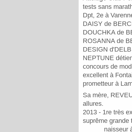
tests sans marath
Dpt, 2e à Varenne
DAISY de BERCE, 
DOUCHKA de BER
ROSANNA de BERC
DESIGN d'DELB,
NEPTUNE détient
concours de modè
excellent à Fonta
prometteur à Lam
Sa mère, REVEUS
allures.
2013 - 1re très 
suprême grande ta
naisseur à Ch