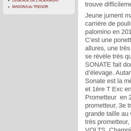
LEGENDE DE L'ALIERMONT
trouve difficile
MADONA du TREGOR
Jeune jument ma
carrière de poul
palomino en 20
C’est une ponet
allures, une trè
se révèle très qu
SONATE fait don
d’élevage. Autan
Sonate est la 
et 1ère T Exc 
Prometteur en 
prometteur,
3e t
grande taille a
très prometteur,
VOLTS, Champi