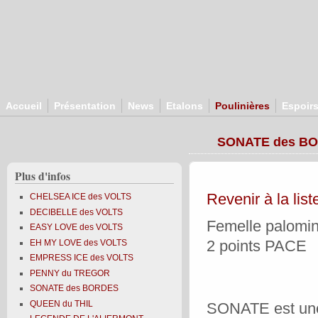
Aller au contenu principal
Accueil
Présentation
News
Etalons
Poulinières
Espoir
SONATE des B
Plus d'infos
Revenir à la list
CHELSEA ICE des VOLTS
DECIBELLE des VOLTS
Femelle palomino
EASY LOVE des VOLTS
EH MY LOVE des VOLTS
2 points PACE
EMPRESS ICE des VOLTS
PENNY du TREGOR
SONATE des BORDES
QUEEN du THIL
SONATE est une 